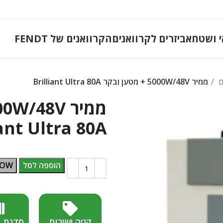
י ושטח
אביזרים לקרוואנים
הקרוואנים של FENDT
ם
ממיר 5000W/48V + מטען ובקר Brilliant Ultra 80A
iant Ultra 80A
הוספה לסל
NOW
קניה ישירות
סדנת 