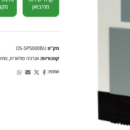
מהיבואן
מקצ
מק"ט
OS-SP5000BU
קטגוריות:
אנרגיה סולארית
,
ממיר
שתפו: