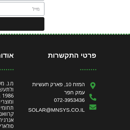
פרטי התקשרות
אודות
מ.נ. מ
המזח 10, פארק תעשיות
ולתעשי
עמק חפר
86
072-3953436
ומוצרי
תחומים
SOLAR@MNSYS.CO.IL
קרוואני
אנרגיה
סולארי