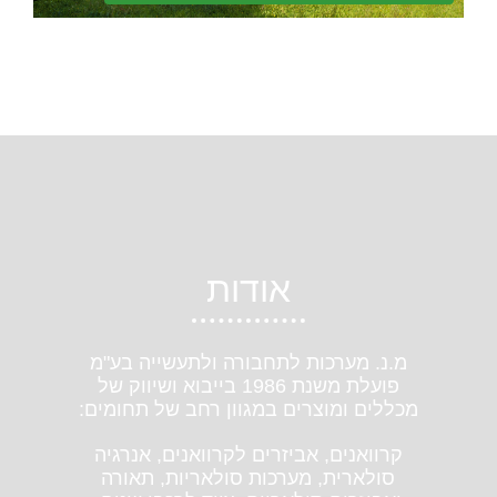
אודות
מ.נ. מערכות לתחבורה ולתעשייה בע"מ
פועלת משנת 1986 בייבוא ושיווק של
מכללים ומוצרים במגוון רחב של תחומים:
קרוואנים, אביזרים לקרוואנים, אנרגיה
סולארית, מערכות סולאריות, תאורה