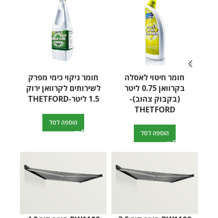
חומר חיטוי לאסלה
חומר ניקוי כימי מפרק
כיר
בקרוואן 0.75 ליטר
לשירותים לקרוואן ירוק
להב
(בקבוק צהוב)-
1.5 ליטר-THETFORD
THETFORD
הוספה לסל
הוספה לסל
Tornado 30000 – מטען
סוללות חכם
PW1500 סוכך קיר 3.0
מטר