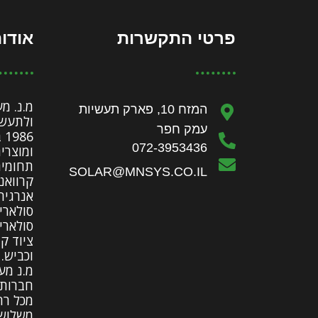
פרטי התקשרות
אודות
מ.נ. מ
המזח 10, פארק תעשיות
ולתעשי
עמק חפר
86
072-3953436
ומוצרי
תחומים
SOLAR@MNSYS.CO.IL
קרוואני
אנרגיה
סולארי
סולארי
ציוד ק
וכביש.
מ.נ מע
חברות 
מכל רח
משלושה