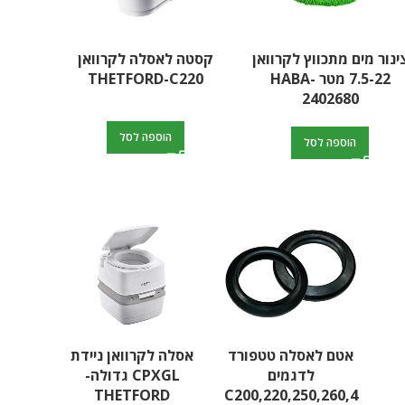
ינור מים מתכווץ לקרוואן
קסטה לאסלה לקרוואן
קסט
7.5-22 מטר HABA-
THETFORD-C220
2402680
הוספה לסל
הוספה לסל
בוסטר הנעה 1000A
דגם ALPHA H31
ביג פוט לרגל קרא
מולטור למשאבת
הוספה לסל
 לקראוון /יאכטה