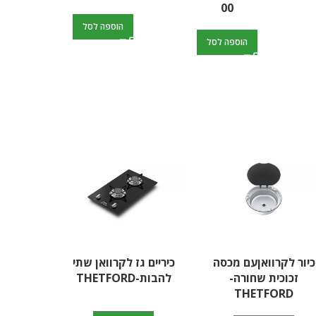
הוספה לסל
הוספה לסל
כיור לקרוואןעם מכסה
כיריים גז לקרוואן שתי
זכוכית שחורה-
להבות-THETFORD
RD
THETFORD