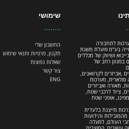
ינו
שימושי
ערכות לתחבורה
החשבון שלי
יה בע"מ פועלת משנת
תקנון, פרטיות ותנאי שימוש
19 בייבוא ושיווק של מכללים
ם במגוון רחב של
שאלות נפוצות
:
צור קשר
ם ,אביזרים לקרוואנים,
ENG
 סולארית, מערכות
ות, תאורה ואביזרים
ים, ציוד לרכבי שטח,
מפינג, אופני שטח
רכות מייצגת בלעדית
מהמובילות והידועות
בי העולם, למעלה
 עשורים. המוצרים