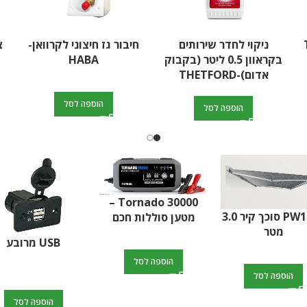
-
ניקוי לחדר שירותים
חיבור גז חיצוני לקרוואן-
צ
בקראוון 0.5 ליטר (בקבוק
HABA
אדום)-THETFORD
הוספה לסל
הוספה לסל
אטם לאסלה טטפורד
אסלה לקרוואן ניידת
לדגמים
CPXGL גדולה-
אקו
THETFORD
C200,220,250,260,4
מים