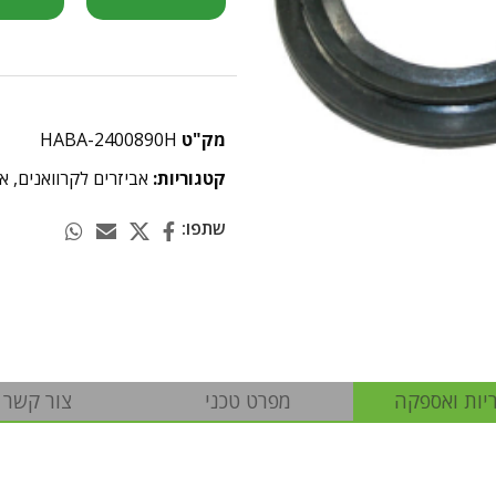
מק"ט
HABA-2400890H
קטגוריות:
אביזרים לקרוואנים
,
אס
שתפו:
יות ואספקה
מפרט טכני
צור קשר