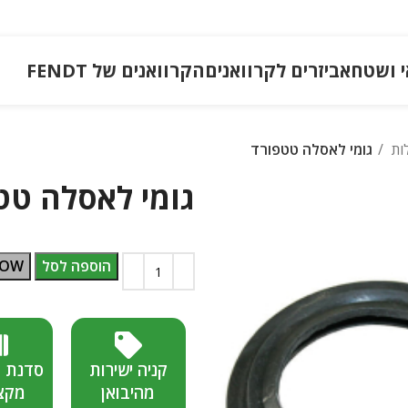
י ושטח
אביזרים לקרוואנים
הקרוואנים של FENDT
ות
גומי לאסלה טטפורד
גומי לאסלה טט
הוספה לסל
NOW
קניה ישירות
סדנת 
מהיבואן
מקצ