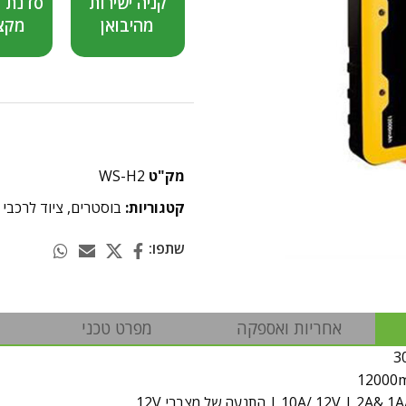
קניה ישירות
סדנת 
מהיבואן
מקצ
מק"ט
WS-H2
קטגוריות:
בוסטרים
,
ציוד לרכבי
שתפו:
אחריות ואספקה
מפרט טכני