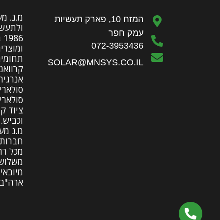
מ.נ. מ
המזח 10, פארק תעשיות
ולתעשי
עמק חפר
86
072-3953436
ומוצרי
תחומים
SOLAR@MNSYS.CO.IL
קרוואני
אנרגיה
סולארי
סולארי
ציוד ק
וכביש.
מ.נ מע
חברות 
מכל רח
משלושה
מיובאי
ארה"ב 