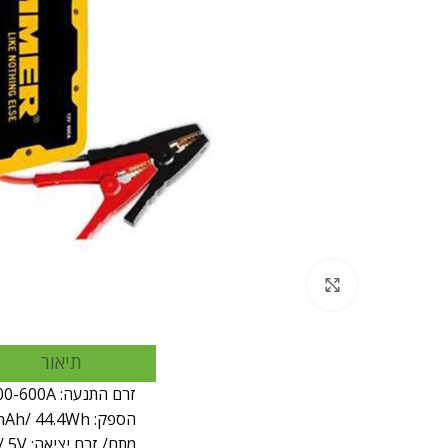
Click to enlarge
תיאור
זרם התנעה: 300-600A
הספק: 12000mAh/ 44.4Wh
מתח/ זרם יציאה: 10A/ 12V | 2A& 1A/ 5V | התנעה של מצברי 12V