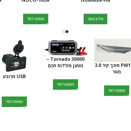
HUMMER-H8
אמפר-NOCO
אמפ
מידע נוסף
הוספה לסל
בסיס לרגלית יצוב
קרוואן-סט 4 יח'
 פוט לרגל קראוון
בסיס מתקפל למק
עד 40 ק"ג
הוספה לסל
הוספה לסל
הוספה לסל