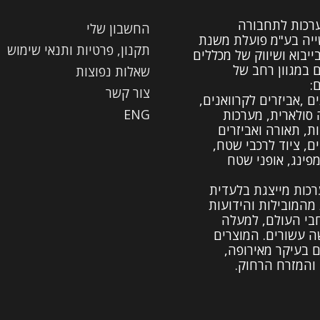
ערכות לתחבורה
החשבון שלי
יה בע"מ פועלת משנת
תקנון, פרטיות ותנאי שימוש
19 בייבוא ושיווק של מכללים
ם במגוון רחב של
שאלות נפוצות
:
צור קשר
ם ,אביזרים לקרוואנים,
ENG
 סולארית, מערכות
ות, תאורה ואביזרים
ים, ציוד לרכבי שטח,
מפינג, אופני שטח
רכות מייצגת בלעדית
מהמובילות והידועות
בי העולם, למעלה
 עשורים. המוצרים
ם בעיקר מאירופה,
והמזרח הרחוק.