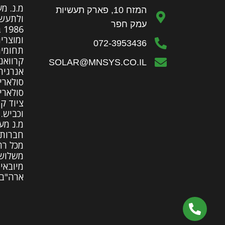
מ.נ. מ
המזח 10, פארק תעשיות
ולתעשי
עמק חפר
86
ומוצרי
072-3953436
תחומים
קרוואני
SOLAR@MNSYS.CO.IL
אנרגיה
סולארי
סולארי
ציוד ק
וכביש.
מ.נ מע
חברות 
מכל רח
משלושה
מיובאי
ארה"ב 