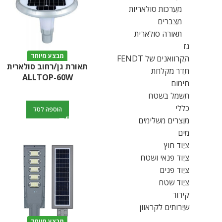
מערכות סולאריות
מצברים
תאורה סולארית
גז
מבצע מיוחד
הקרוואנים של FENDT
תאורת גן/רחוב סולארית
חדר מקלחת
ALLTOP-60W
חימום
חשמל בשטח
כללי
הוספה לסל
מוצרים משלימים
מים
ציוד חוץ
ציוד פנאי ושטח
ציוד פנים
ציוד שטח
קירור
שירותים לקראוון
מבצע מיוחד